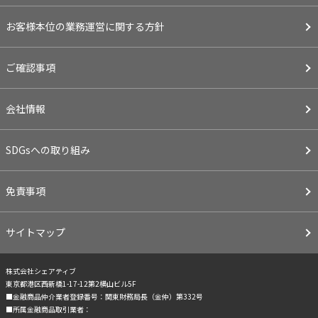
お客様本位の業務運営に関する方針
ご確認事項
会社情報
SDGsへの取り組み
免責事項
サイトマップ
株式会社シェアティブ
東京都港区西新橋1-17-12第2横山ビル5F
■金融商品仲介業者登録番号：関東財務局長（金仲）第332号
■所属金融商品取引業者：